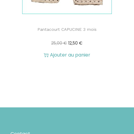
Pantacourt CAPUCINE 3 mois
L
L
25,00
€
12,50
€
e
e
Ajouter au panier
p
p
r
r
i
i
x
x
i
a
n
c
Contact