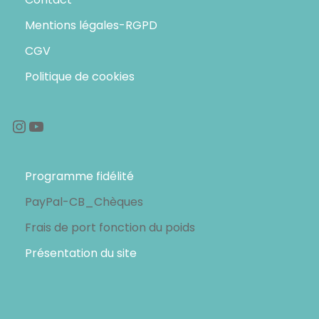
i
t
Mentions légales-RGPD
t
u
CGV
i
e
Politique de cookies
a
l
Instagram
YouTube
l
e
é
s
Programme fidélité
t
t
PayPal-CB_Chèques
a
Frais de port fonction du poids
i
:
Présentation du site
t
1
2