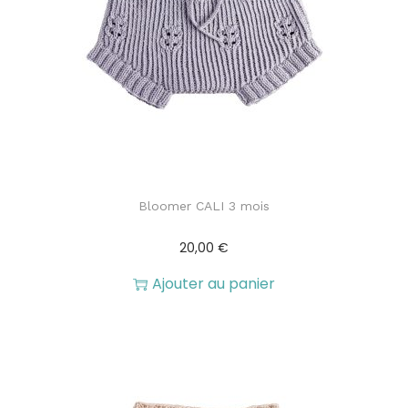
a
n
v
t
i
e
g
n
a
u
t
Bloomer CALI 3 mois
i
20,00
€
o
Ajouter au panier
n