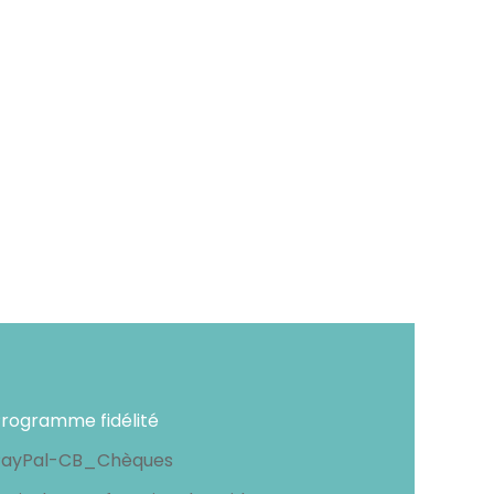
rogramme fidélité
PayPal-CB_Chèques