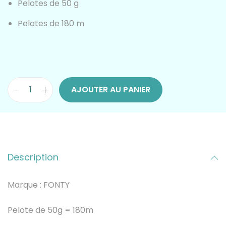
Pelotes de 50 g
Pelotes de 180 m
AJOUTER AU PANIER
q
u
a
Description
n
t
Marque : FONTY
i
Pelote de 50g = 180m
t