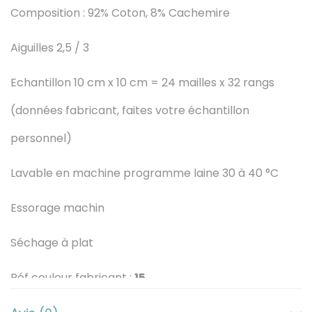
Composition : 92% Coton, 8% Cachemire
é
d
Aiguilles 2,5 / 3
e
Echantillon 10 cm x 10 cm = 24 mailles x 32 rangs
C
(données fabricant, faites votre échantillon
O
personnel)
C
Lavable en machine programme laine 30 à 40 °C
A
Essorage machin
C
H
Séchage à plat
E
Réf couleur fabricant :
15
j