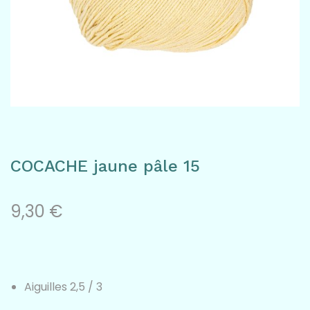
a
n
v
t
i
e
g
n
a
u
t
COCACHE jaune pâle 15
i
o
9,30
€
n
Aiguilles 2,5 / 3