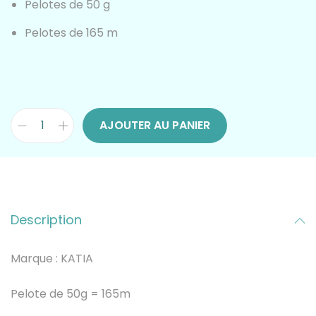
Pelotes de 50 g
Pelotes de 165 m
AJOUTER AU PANIER
q
u
a
Description
n
t
Marque : KATIA
i
Pelote de 50g = 165m
t