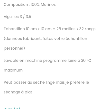
Composition : 100% Mérinos
é
d
Aiguilles 3 / 3,5
e
Echantillon 10 cm x 10 cm = 26 mailles x 32 rangs
M
(données fabricant, faites votre échantillon
E
personnel)
R
Lavable en machine programme laine à 30 °C
I
maximum
N
Peut passer au sèche linge mais je préfère le
O
séchage à plat
B
A
Réf couleur fabricant :
61