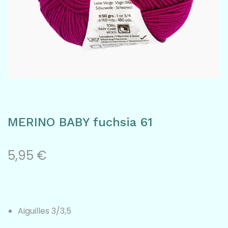
a
n
v
t
i
e
g
n
a
u
t
MERINO BABY fuchsia 61
i
o
5,95
€
n
Aiguilles 3/3,5